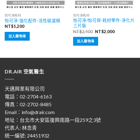
怡可淨耗材
怡可淨耗材
怡可淨/怡可保-耗材零件-淨化片
怡可淨-強化配件-活性碳濾棉
三片裝
NT$
1,200
原
目
NT$
2,400
NT$
2,000
始
前
加入購物車
價
價
加入購物車
格：
格：
NT$2,400。
NT$2,000。
DR.AIR 空氣醫生
天邁興業有限公司
電話：02-2704-6163
傳真：02-2702-8485
Email：info@drair.com
地址：
台北市大安區復興南路一段259之3號
代表人: 林念青
統一編號: 24451932