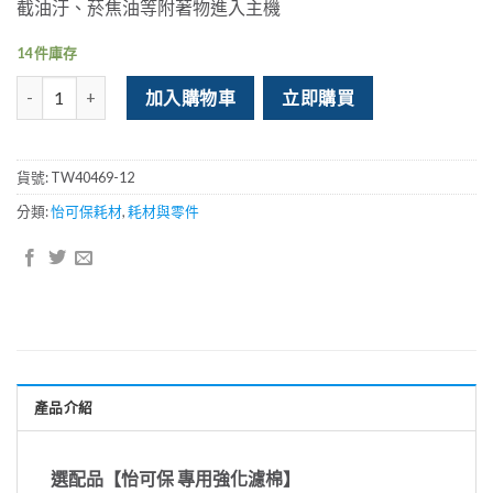
截油汙、菸焦油等附著物進入主機
14 件庫存
怡可保-強化配件-活性碳濾棉 數量
加入購物車
立即購買
貨號:
TW40469-12
分類:
怡可保耗材
,
耗材與零件
產品介紹
選配品【怡可保 專用強化濾棉】