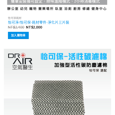
怡可淨耗材
怡可淨/怡可保-耗材零件-淨化片三片裝
原
目
NT$
2,400
NT$
2,000
始
前
價
價
加入購物車
格：
格：
NT$2,400。
NT$2,000。