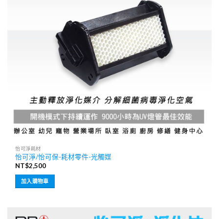
怡可淨耗材
怡可淨/怡可保-耗材零件-光觸媒
NT$
2,500
加入購物車