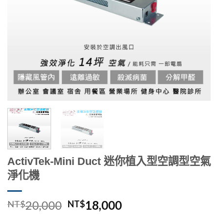
ActivTek-Mini Duct 迷你植入型空調型空氣
淨化機
原
目
20,000
18,000
NT$
NT$
始
前