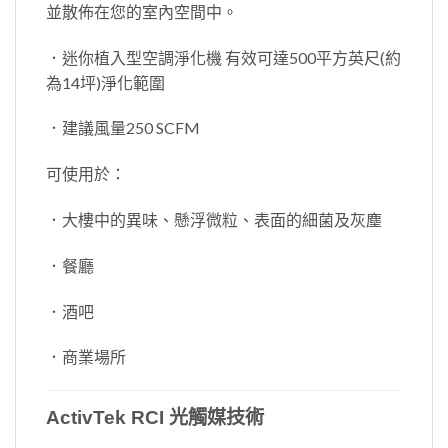
並散佈在您的室內空間中。
．迷你植入型空調淨化機 有效可達500平方英尺(約
為14坪)淨化範圍
．建議風量250 SCFM
可使用於：
．大樓中的異味、懸浮微粒、表面的細菌及灰塵
．餐廳
．酒吧
．商業場所
ActivTek RCI 光觸媒技術