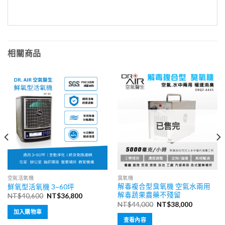
相關商品
已售完
空氣活氧機
臭氧機
解毒複合型臭氧機 空氣水兩用
鮮氧型活氧機 3~60坪
解毒蔬果農藥不殘留
原
目
NT$
40,600
NT$
36,800
始
前
原
目
NT$
44,000
NT$
38,000
價
價
始
前
加入購物車
格：
格：
價
價
查看內容
000。
NT$40,600。
NT$36,800。
格：
格：