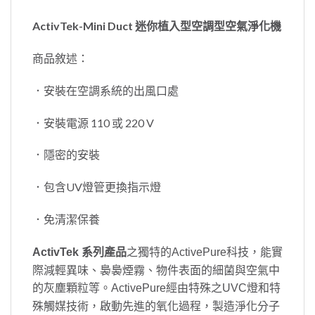
ActivTek-Mini Duct 迷你植入型空調型空氣淨化機
商品敘述：
．安裝在空調系統的出風口處
．安裝電源 110 或 220 V
．隱密的安裝
．包含UV燈管更換指示燈
．免清潔保養
能實
ActivTek 系列產品
之獨特的
ActivePure
科技，
際減輕異味、裊裊煙霧、物件表面的細菌與空氣中
的灰塵顆粒等。
由特殊之
燈和特
ActivePure經
UVC
殊觸媒技術，啟動先進的氧化過程，製造淨化分子