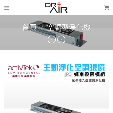
Skip
to
content
首頁
/
空調型淨化機