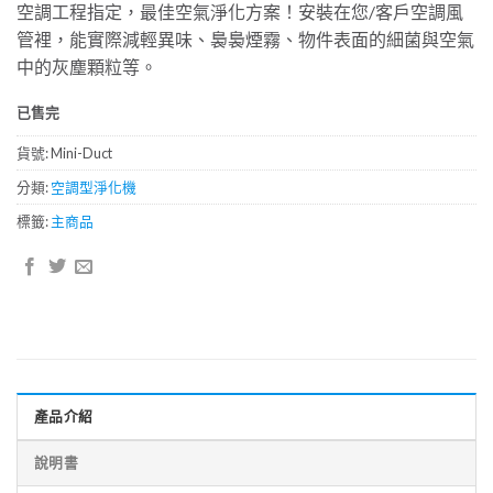
空調工程指定，最佳空氣淨化方案！安裝在您/客戶空調風
價
價
管裡，能實際減輕異味、裊裊煙霧、物件表面的細菌與空氣
格：
格：
中的灰塵顆粒等。
NT$20,000。
NT$18,000。
已售完
貨號:
Mini-Duct
分類:
空調型淨化機
標籤:
主商品
產品介紹
說明書