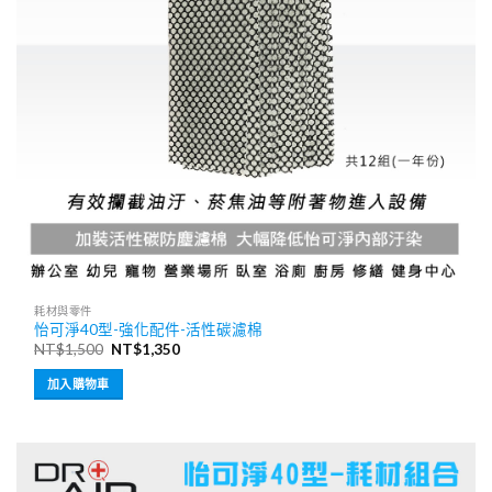
耗材與零件
怡可淨40型-強化配件-活性碳濾棉
原
目
NT$
1,500
NT$
1,350
始
前
價
價
加入購物車
格：
格：
NT$1,500。
NT$1,350。