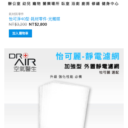
耗材與零件
怡可淨40型-耗材零件-光觸媒
原
目
NT$
3,200
NT$
2,800
始
前
價
價
加入購物車
格：
格：
NT$3,200。
NT$2,800。