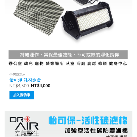
怡可淨耗材
怡可淨-耗材組合
原
目
NT$
4,500
NT$
4,000
始
前
價
價
加入購物車
格：
格：
NT$4,500。
NT$4,000。