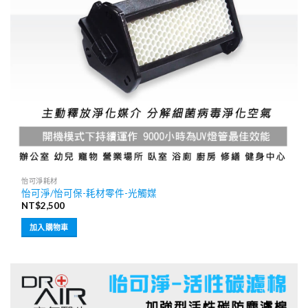
怡可淨耗材
怡可淨/怡可保-耗材零件-光觸媒
NT$
2,500
加入購物車