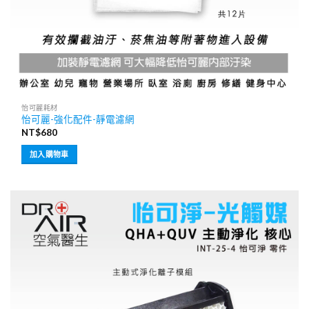
怡可麗耗材
怡可麗-強化配件-靜電濾網
NT$
680
加入購物車