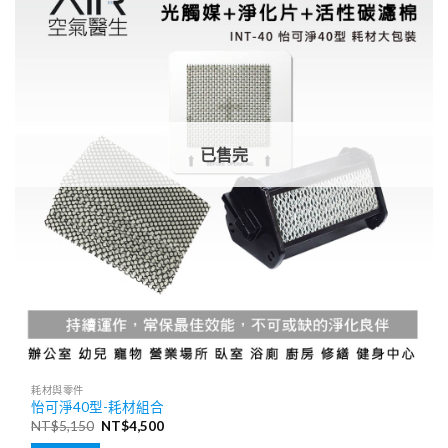
已售完
耗材與零件
怡可淨40型-耗材組合
原
目
NT$
5,150
NT$
4,500
始
前