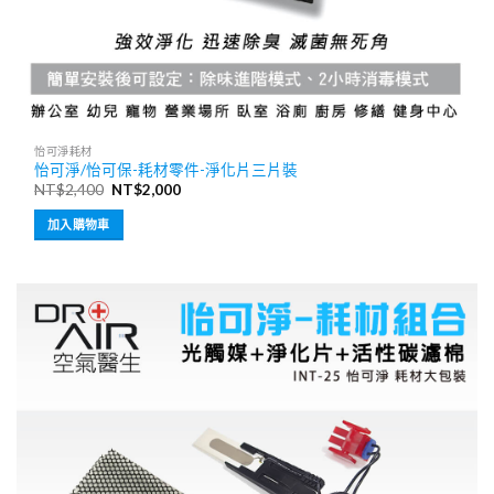
怡可淨耗材
怡可淨/怡可保-耗材零件-淨化片三片裝
原
目
NT$
2,400
NT$
2,000
始
前
價
價
加入購物車
格：
格：
NT$2,400。
NT$2,000。