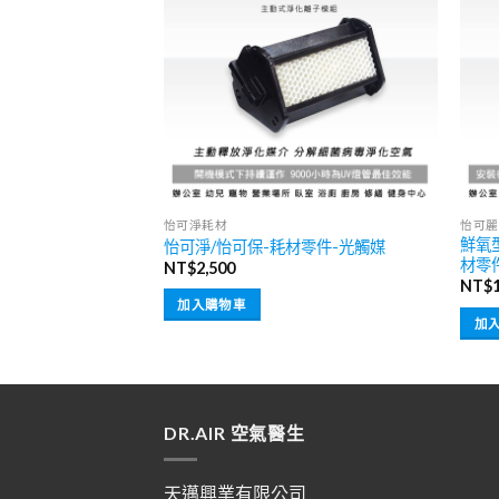
售完
怡可淨耗材
怡可麗
鮮氧型
組合
怡可淨/怡可保-耗材零件-光觸媒
材零
目
500
NT$
2,500
前
NT$
價
加入購物車
格：
加
150。
NT$4,500。
DR.AIR 空氣醫生
天邁興業有限公司