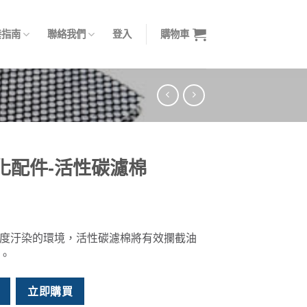
養指南
聯絡我們
登入
購物車
化配件-活性碳濾棉
度汙染的環境，活性碳濾棉將有效攔截油
。
棉 數量
立即購買