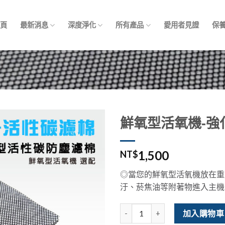
首頁
最新消息
深度淨化
所有產品
愛用者見證
保
鮮氧型活氧機-強
1,500
NT$
◎當您的鮮氧型活氧機放在重
汙、菸焦油等附著物進入主機
鮮氧型活氧機-強化配件-活性碳濾
加入購物車