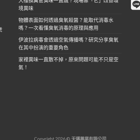
大樓換糞管臭味一直飄？現場靠「它」改善環
境異味
物體表面如何透過臭氧殺菌？能取代消毒水
嗎？一次看懂臭氧消毒的原理與應用
號
伊波拉病毒會透過空氣傳播嗎？研究分享臭氧
在其中扮演的重要角色
家裡異味一直散不掉，原來問題可能不只是空
氣！
Copyright 2026 ©
天邁興業有限公司