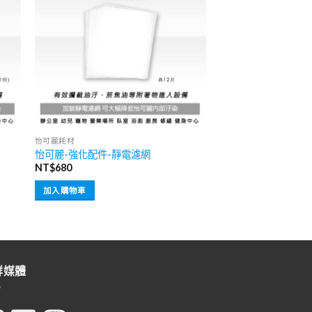
怡可麗耗材
怡可麗-強化配件-靜電濾網
NT$
680
加入購物車
群媒體