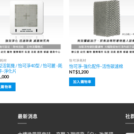
耗材
怡可淨耗材
活氧機 / 怡可淨40型 / 怡可麗 -耗
怡可淨-強化配件-活性碳濾棉
件-淨化片
NT$
1,200
1,000
加入購物車
入購物車
最新消息
社