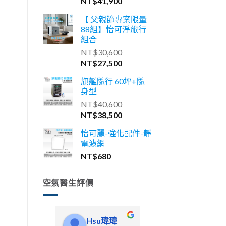
原
目
NT$
41,900
始
前
【 父親節專案限量
價
價
88組】怡可淨旅行
格：
格：
組合
NT$46,600。
NT$41,900。
NT$
30,600
原
目
NT$
27,500
始
前
旗艦隨行 60坪+隨
價
價
身型
格：
格：
NT$
40,600
NT$30,600。
NT$27,500。
原
目
NT$
38,500
始
前
怡可麗-強化配件-靜
價
價
電濾網
格：
格：
NT$
680
NT$40,600。
NT$38,500。
空氣醫生評價
Hsu瑋瑋
啾豆貓舍