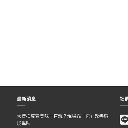
最新消息
社
大樓換糞管臭味一直飄？現場靠「它」改善環
境異味