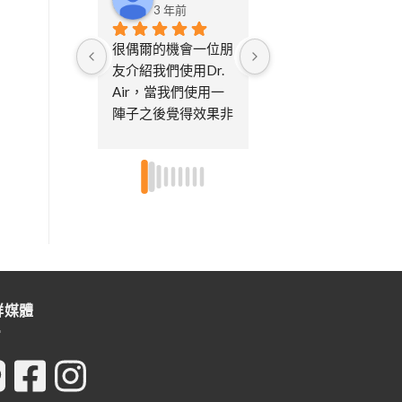
3 年前
3 年前
很偶爾的機會一位朋
從一開始在寵物展上
友介紹我們使用Dr. 
購買後，到現在已經
Air，當我們使用一
過了好多年了陸陸續
陣子之後覺得效果非
續買了很多台，大的
常的好，也很習慣每
小的機型都有買～可
天開及偶爾使用消毒
以根據空間選擇機型
模式，因為家中有寵
大小不然搬家後房間
物，所以很重視空氣
真的都很小市面上很
品質，後續已經買了
多清淨機又都很佔位
第三台了，因為也送
置..家中貓咪眾多，
給娘家的媽媽及朋友
小孩又都有過敏體
各一台，特別喜歡不
質，所以每個房間都
需要更換濾芯只需要
有放不論皮膚還是鼻
群媒體
定期的清潔即可，非
子過敏都改善很多～
常環保～～超推👍🏻
尤其消毒模式真的是
👍🏻
這個空汙時代的福
星！客服也都很即