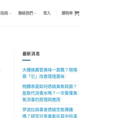
養指南
聯絡我們
登入
購物車
最新消息
大樓換糞管臭味一直飄？現場
對
靠「它」改善環境異味
物體表面如何透過臭氧殺菌？
能取代消毒水嗎？一次看懂臭
氧消毒的原理與應用
伊波拉病毒會透過空氣傳播
嗎？研究分享臭氧在其中扮演