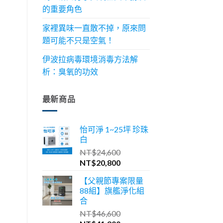
的重要角色
家裡異味一直散不掉，原來問
題可能不只是空氣！
伊波拉病毒環境消毒方法解
析：臭氧的功效
最新商品
怡可淨 1~25坪 珍珠
白
NT$
24,600
原
目
NT$
20,800
始
前
【父親節專案限量
價
價
88組】旗艦淨化組
格：
格：
合
NT$24,600。
NT$20,800。
NT$
46,600