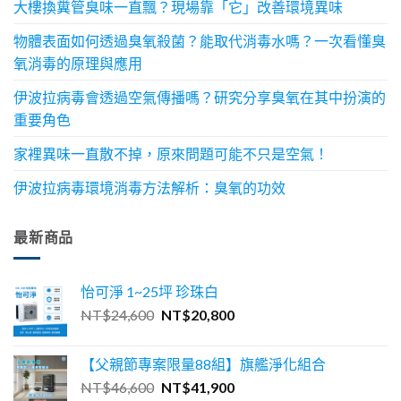
大樓換糞管臭味一直飄？現場靠「它」改善環境異味
物體表面如何透過臭氧殺菌？能取代消毒水嗎？一次看懂臭
氧消毒的原理與應用
伊波拉病毒會透過空氣傳播嗎？研究分享臭氧在其中扮演的
重要角色
家裡異味一直散不掉，原來問題可能不只是空氣！
伊波拉病毒環境消毒方法解析：臭氧的功效
最新商品
怡可淨 1~25坪 珍珠白
原
目
NT$
24,600
NT$
20,800
始
前
價
價
【父親節專案限量88組】旗艦淨化組合
格：
格：
原
目
NT$
46,600
NT$
41,900
NT$24,600。
NT$20,800。