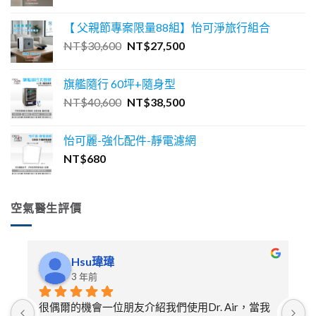
始
前
價
價
【 父親節專案限量88組】怡可淨旅行組合
格：
格：
原
目
NT$
30,600
NT$
27,500
NT$46,600。
NT$41,900。
始
前
價
價
旗艦隨行 60坪+隨身型
格：
格：
原
目
NT$
40,600
NT$
38,500
NT$30,600。
NT$27,500。
始
前
價
價
怡可麗-強化配件-靜電濾網
格：
格：
NT$
680
NT$40,600。
NT$38,500。
空氣醫生評價
Hsu瑋瑋
3 年前
很偶爾的機會一位朋友介紹我們使用Dr. Air，當我