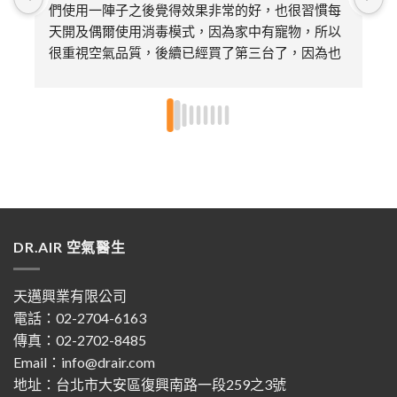
們使用一陣子之後覺得效果非常的好，也很習慣每
天開及偶爾使用消毒模式，因為家中有寵物，所以
很重視空氣品質，後續已經買了第三台了，因為也
送給娘家的媽媽及朋友各一台，特別喜歡不需要更
換濾芯只需要定期的清潔即可，非常環保～～超推
👍🏻👍🏻
DR.AIR 空氣醫生
天邁興業有限公司
電話：02-2704-6163
傳真：02-2702-8485
Email：info@drair.com
地址：
台北市大安區復興南路一段259之3號