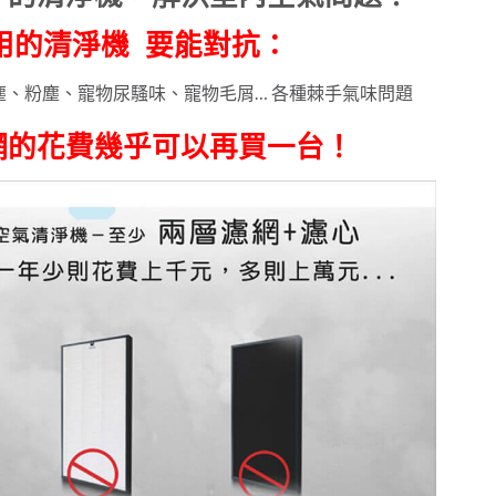
用的清淨機 要能對抗：
、粉塵、寵物尿騷味、寵物毛屑… 各種棘手氣味問題
網的花費幾乎可以再買一台！