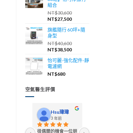
格：
格：
組合
NT$46,600。
NT$41,900。
NT$
30,600
原
目
NT$
27,500
始
前
旗艦隨行 60坪+隨
價
價
身型
格：
格：
NT$
40,600
NT$30,600。
NT$27,500。
原
目
NT$
38,500
始
前
怡可麗-強化配件-靜
價
價
電濾網
格：
格：
NT$
680
NT$40,600。
NT$38,500。
空氣醫生評價
Hsu瑋瑋
啾豆貓舍
3 年前
3 年前
很偶爾的機會一位朋
從一開始在寵物展上