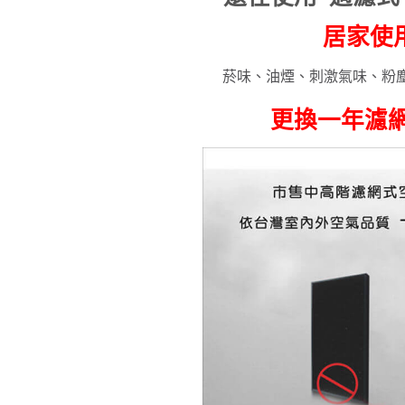
居家使
菸味、油煙、刺激氣味、粉塵
更換一年濾