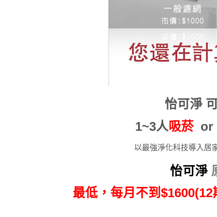
怡可淨 
1~3人
吸菸
or
以最強淨化科技導入居
怡可淨
最低，每月不到$1600(