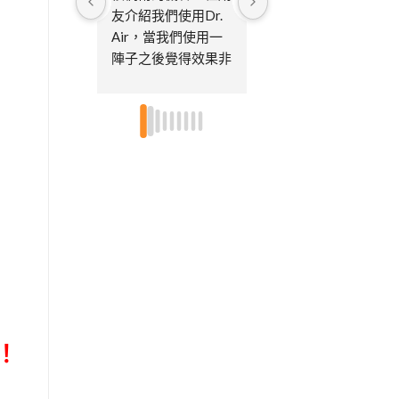
友介紹我們使用Dr. 
購買後，到現在已經
Air，當我們使用一
過了好多年了陸陸續
陣子之後覺得效果非
續買了很多台，大的
常的好，也很習慣每
小的機型都有買～可
天開及偶爾使用消毒
以根據空間選擇機型
模式，因為家中有寵
大小不然搬家後房間
物，所以很重視空氣
真的都很小市面上很
品質，後續已經買了
多清淨機又都很佔位
第三台了，因為也送
置..家中貓咪眾多，
給娘家的媽媽及朋友
小孩又都有過敏體
各一台，特別喜歡不
質，所以每個房間都
需要更換濾芯只需要
有放不論皮膚還是鼻
定期的清潔即可，非
子過敏都改善很多～
常環保～～超推👍🏻
尤其消毒模式真的是
👍🏻
這個空汙時代的福
星！客服也都很即
！
時，有維修需求處理
速度都挺快的因為機