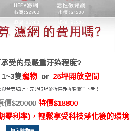
可承受的最嚴重汙染程度?
 1~3隻
寵物
or
25坪開放空間
家與營業場所，先領取現金折價券再繼續往下看！
原價
$20000
特價$18800
12期零利率)，輕鬆享受科技淨化後的環境
加入購物車