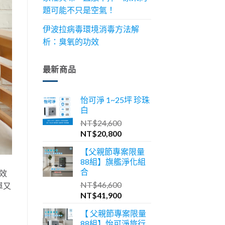
題可能不只是空氣！
伊波拉病毒環境消毒方法解
析：臭氧的功效
最新商品
怡可淨 1~25坪 珍珠
白
NT$
24,600
原
目
NT$
20,800
始
前
【父親節專案限量
價
價
88組】旗艦淨化組
格：
格：
合
效
NT$24,600。
NT$20,800。
NT$
46,600
單又
原
目
NT$
41,900
始
前
【 父親節專案限量
價
價
88組】怡可淨旅行