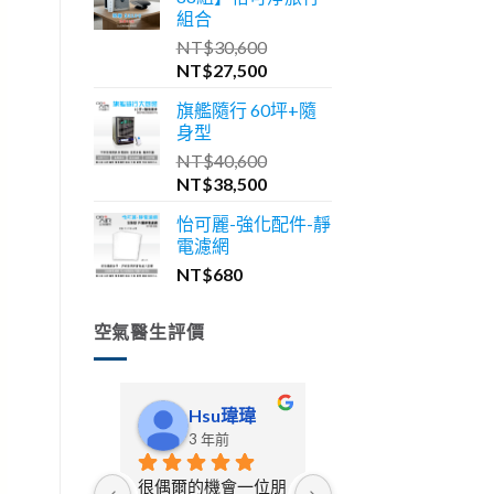
格：
格：
組合
NT$46,600。
NT$41,900。
NT$
30,600
原
目
NT$
27,500
始
前
旗艦隨行 60坪+隨
價
價
身型
格：
格：
NT$
40,600
NT$30,600。
NT$27,500。
原
目
NT$
38,500
始
前
怡可麗-強化配件-靜
價
價
電濾網
格：
格：
NT$
680
NT$40,600。
NT$38,500。
空氣醫生評價
Hsu瑋瑋
啾豆貓舍
3 年前
3 年前
很偶爾的機會一位朋
從一開始在寵物展上