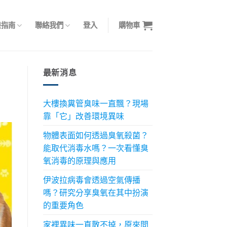
養指南
聯絡我們
登入
購物車
最新消息
大樓換糞管臭味一直飄？現場
靠「它」改善環境異味
物體表面如何透過臭氧殺菌？
能取代消毒水嗎？一次看懂臭
氧消毒的原理與應用
伊波拉病毒會透過空氣傳播
嗎？研究分享臭氧在其中扮演
的重要角色
家裡異味一直散不掉，原來問