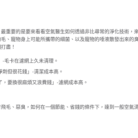
，最重要的是要來看看空氣醫生如何透過非比尋常的淨化技術，
狗毛、寵物身上可能所攜帶的細菌、以及寵物的唾液散發出來的
網打盡！
」-毛卡在濾網上久未清理。
淨劑但很花錢」-清潔成本高。
了，要換很麻煩又浪費錢」-濾網成本高。
付飛毛、惡臭，如何在一個節能、省錢的條件下，達到一般空氣