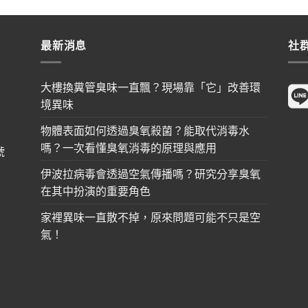
最新消息
社
大樓換糞管臭味一直飄？現場靠「它」改善環
境異味
物體表面如何透過臭氧殺菌？能取代消毒水
嗎？一次看懂臭氧消毒的原理與應用
號
伊波拉病毒會透過空氣傳播嗎？研究分享臭氧
在其中扮演的重要角色
家裡異味一直散不掉，原來問題可能不只是空
氣！