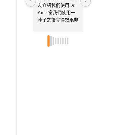
友介紹我們使用Dr. 
購買後，到現在已經
Air，當我們使用一
過了好多年了陸陸續
陣子之後覺得效果非
續買了很多台，大的
常的好，也很習慣每
小的機型都有買～可
天開及偶爾使用消毒
以根據空間選擇機型
模式，因為家中有寵
大小不然搬家後房間
物，所以很重視空氣
真的都很小市面上很
品質，後續已經買了
多清淨機又都很佔位
第三台了，因為也送
置..家中貓咪眾多，
給娘家的媽媽及朋友
小孩又都有過敏體
各一台，特別喜歡不
質，所以每個房間都
需要更換濾芯只需要
有放不論皮膚還是鼻
定期的清潔即可，非
子過敏都改善很多～
常環保～～超推👍🏻
尤其消毒模式真的是
👍🏻
這個空汙時代的福
星！客服也都很即
時，有維修需求處理
速度都挺快的因為機