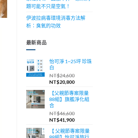
題可能不只是空氣！
伊波拉病毒環境消毒方法解
析：臭氧的功效
最新商品
怡可淨 1~25坪 珍珠
白
NT$
24,600
原
目
NT$
20,800
始
前
【父親節專案限量
價
價
88組】旗艦淨化組
格：
格：
合
NT$24,600。
NT$20,800。
NT$
46,600
原
目
NT$
41,900
始
前
【 父親節專案限量
價
價
88組】怡可淨旅行