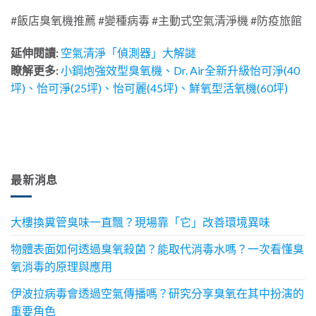
#飯店臭氧機推薦 #變種病毒 #主動式空氣清淨機 #防疫旅館
延伸閱讀:
空氣清淨「偵測器」大解謎
瞭解更多:
小鋼炮強效型臭氧機
、
Dr. Air全新升級怡可淨(40
坪)
、怡可淨(25坪)、怡可
麗(45坪)、鮮氧型活氧機(60坪)
最新消息
大樓換糞管臭味一直飄？現場靠「它」改善環境異味
物體表面如何透過臭氧殺菌？能取代消毒水嗎？一次看懂臭
氧消毒的原理與應用
伊波拉病毒會透過空氣傳播嗎？研究分享臭氧在其中扮演的
重要角色