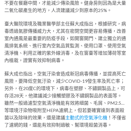
不要在餐廳中間，才能減少傳染風險。健身房則因為是大量
二氧化碳產生的地方，人流建議減少到原本的25%。
臺大醫院環境及職業醫學部主任蘇大成指出，根據研究，病
毒透過氣膠傳播威力大，尤其在密閉空間更容易傳播，改善
室內通風是最重要的防疫手段，如開窗開門、建立獨立的通
風排氣系統、進行室內空氣品質監測、使用口罩、使用空氣
清淨機、利用正確的紫外線消毒，及在窗臺等增加薄荷等室
內植栽，證實有效抑制病毒。
蘇大成也指出，空氣汙染會造成新冠病毒傳播，並提高死亡
風險，要降低空氣汙染，減少COVID-19發生率及死亡率；
另外，在20度C的環境下，病毒在塑膠、不鏽鋼製品上，可
存活28天，他建議減少接觸塑膠及不鏽鋼製品的表面等。
雖然一般過濾型空氣清淨機能有效將細菌、毛屑、PM2.5…
等環境汙染物吸附至HEPA濾網上，但若要確實達到表面殺
菌以及除味的效果，還是建議
主動式的空氣淨化機
！不僅省
了濾網的錢，還能有效抑制過敏、幫環境殺菌消毒。