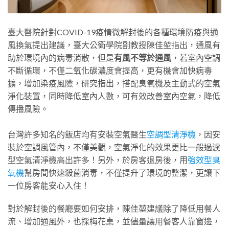
臺大醫院針對COVID-19疫情微解封後的各種環境防疫與通
風換氣提出建議，臺大公衛學院副教授陳佳堃指出，通風有
助於環境內的病毒消散，但是
有風不等於通風
，若室內空調
不斷循環，不僅二氧化碳濃度會提高，更有機會加快病毒
擴，增加染疫風險，研究指出，搭配臭氧機及主動式的空氣
淨化裝置，同時降低室內人數，可有效改善室內空氣，降低
傳播風險。
台灣許多知名的飯店均有安裝空氣醫生
空調型清淨機
，因安
裝於空調風管內，不僅美觀，空氣淨化的效果更比一般過濾
型空氣清淨機高出許多！另外，於房客退房後，用
強效型臭
氧機
幫房間快速殺菌消毒，不僅提升了環境的整潔，更讓下
一位房客能安心入住！
對於解封後的餐廳要如何安排，陳佳堃建議除了降低用餐人
流、增加通風外，也採梅花桌，並儘量讓用餐客人靠窗邊，