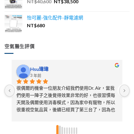
原
目
NT$
40,600
NT$
38,500
NT$30,600。
NT$27,500。
始
前
價
價
怡可麗-強化配件-靜電濾網
格：
格：
NT$
680
NT$40,600。
NT$38,500。
空氣醫生評價
Hsu瑋瑋
3 年前
很偶爾的機會一位朋友介紹我們使用Dr. Air，當我
們使用一陣子之後覺得效果非常的好，也很習慣每
天開及偶爾使用消毒模式，因為家中有寵物，所以
很重視空氣品質，後續已經買了第三台了，因為也
送給娘家的媽媽及朋友各一台，特別喜歡不需要更
換濾芯只需要定期的清潔即可，非常環保～～超推
👍🏻👍🏻