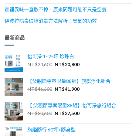
家裡異味一直散不掉，原來問題可能不只是空氣！
伊波拉病毒環境消毒方法解析：臭氧的功效
最新商品
怡可淨 1~25坪 珍珠白
原
目
NT$
24,600
NT$
20,800
始
前
價
價
【父親節專案限量88組】旗艦淨化組合
格：
格：
原
目
NT$
46,600
NT$
41,900
NT$24,600。
NT$20,800。
始
前
價
價
【 父親節專案限量88組】怡可淨旅行組合
格：
格：
原
目
NT$
30,600
NT$
27,500
NT$46,600。
NT$41,900。
始
前
價
價
旗艦隨行 60坪+隨身型
格：
格：