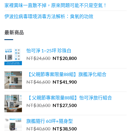
家裡異味一直散不掉，原來問題可能不只是空氣！
伊波拉病毒環境消毒方法解析：臭氧的功效
最新商品
怡可淨 1~25坪 珍珠白
原
目
NT$
24,600
NT$
20,800
始
前
價
價
【父親節專案限量88組】旗艦淨化組合
格：
格：
原
目
NT$
46,600
NT$
41,900
NT$24,600。
NT$20,800。
始
前
價
價
【 父親節專案限量88組】怡可淨旅行組合
格：
格：
原
目
NT$
30,600
NT$
27,500
NT$46,600。
NT$41,900。
始
前
價
價
旗艦隨行 60坪+隨身型
格：
格：
原
目
NT$
40,600
NT$
38,500
NT$30,600。
NT$27,500。