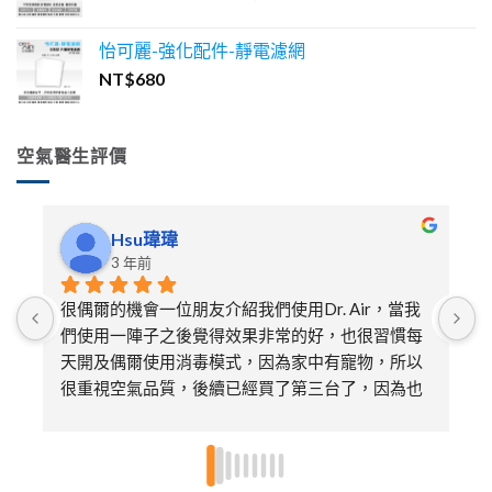
始
前
價
價
怡可麗-強化配件-靜電濾網
格：
格：
NT$
680
NT$40,600。
NT$38,500。
空氣醫生評價
Hsu瑋瑋
3 年前
很偶爾的機會一位朋友介紹我們使用Dr. Air，當我
們使用一陣子之後覺得效果非常的好，也很習慣每
天開及偶爾使用消毒模式，因為家中有寵物，所以
很重視空氣品質，後續已經買了第三台了，因為也
送給娘家的媽媽及朋友各一台，特別喜歡不需要更
換濾芯只需要定期的清潔即可，非常環保～～超推
👍🏻👍🏻