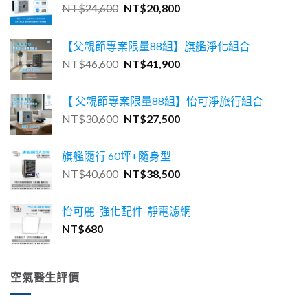
原
目
NT$
24,600
NT$
20,800
始
前
價
價
【父親節專案限量88組】旗艦淨化組合
格：
格：
原
目
NT$
46,600
NT$
41,900
NT$24,600。
NT$20,800。
始
前
價
價
【 父親節專案限量88組】怡可淨旅行組合
格：
格：
原
目
NT$
30,600
NT$
27,500
NT$46,600。
NT$41,900。
始
前
價
價
旗艦隨行 60坪+隨身型
格：
格：
原
目
NT$
40,600
NT$
38,500
NT$30,600。
NT$27,500。
始
前
價
價
怡可麗-強化配件-靜電濾網
格：
格：
NT$
680
NT$40,600。
NT$38,500。
空氣醫生評價