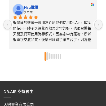
Hsu瑋瑋
3 年前
很偶爾的機會一位朋友介紹我們使用Dr. Air，當我
們使用一陣子之後覺得效果非常的好，也很習慣每
天開及偶爾使用消毒模式，因為家中有寵物，所以
很重視空氣品質，後續已經買了第三台了，因為也
送給娘家的媽媽及朋友各一台，特別喜歡不需要更
換濾芯只需要定期的清潔即可，非常環保～～超推
👍🏻👍🏻
DR.AIR 空氣醫生
天邁興業有限公司