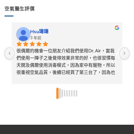
空氣醫生評價
Hsu瑋瑋
3 年前
很偶爾的機會一位朋友介紹我們使用Dr. Air，當我
們使用一陣子之後覺得效果非常的好，也很習慣每
天開及偶爾使用消毒模式，因為家中有寵物，所以
很重視空氣品質，後續已經買了第三台了，因為也
送給娘家的媽媽及朋友各一台，特別喜歡不需要更
換濾芯只需要定期的清潔即可，非常環保～～超推
👍🏻👍🏻