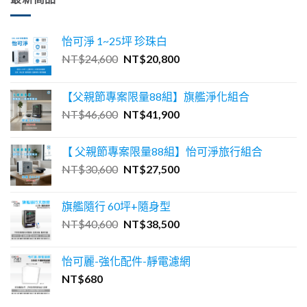
怡可淨 1~25坪 珍珠白
原
目
NT$
24,600
NT$
20,800
始
前
價
價
【父親節專案限量88組】旗艦淨化組合
格：
格：
原
目
NT$
46,600
NT$
41,900
NT$24,600。
NT$20,800。
始
前
價
價
【 父親節專案限量88組】怡可淨旅行組合
格：
格：
原
目
NT$
30,600
NT$
27,500
NT$46,600。
NT$41,900。
始
前
價
價
旗艦隨行 60坪+隨身型
格：
格：
原
目
NT$
40,600
NT$
38,500
NT$30,600。
NT$27,500。
始
前
價
價
怡可麗-強化配件-靜電濾網
格：
格：
NT$
680
NT$40,600。
NT$38,500。