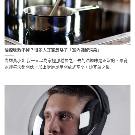
油煙味散不掉？很多人其實忽略了「室內殘留污染」
高雄黃小姐 我一直以為家裡那種揮之不去的油煙味是正常的，畢竟
家裡每天都開伙，加上廚房是半開放式空間，炒完菜之後....