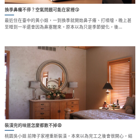
換季鼻癢不停？空氣問題可能在家裡🤧
最近住在臺中的黃小姐，一到換季就開始鼻子癢、打噴嚏，晚上甚
至睡到一半還會因為鼻塞醒來。原本以為只是季節變化，後....
裝潢完的味道怎麼都散不掉😩
桃園吳小姐 前陣子家裡重新裝潢，本來以為完工之後會很開心，結