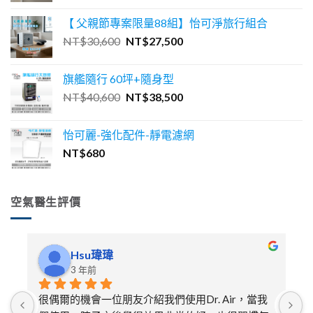
價
價
【 父親節專案限量88組】怡可淨旅行組合
格：
格：
原
目
NT$
30,600
NT$
27,500
NT$46,600。
NT$41,900。
始
前
價
價
旗艦隨行 60坪+隨身型
格：
格：
原
目
NT$
40,600
NT$
38,500
NT$30,600。
NT$27,500。
始
前
價
價
怡可麗-強化配件-靜電濾網
格：
格：
NT$
680
NT$40,600。
NT$38,500。
空氣醫生評價
Hsu瑋瑋
3 年前
很偶爾的機會一位朋友介紹我們使用Dr. Air，當我