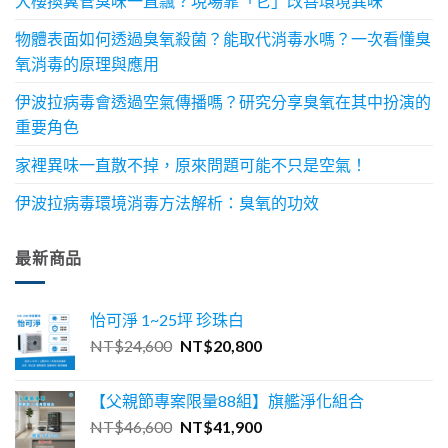
大樓換糞管臭味一直飄？現場靠「它」改善環境異味
物體表面如何透過臭氧殺菌？能取代消毒水嗎？一次看懂臭
氧消毒的原理與應用
伊波拉病毒會透過空氣傳播嗎？研究分享臭氧在其中扮演的
重要角色
家裡異味一直散不掉，原來問題可能不只是空氣！
伊波拉病毒環境消毒方法解析：臭氧的功效
最新商品
怡可淨 1~25坪 珍珠白
原
目
NT$
24,600
NT$
20,800
始
前
價
價
【父親節專案限量88組】旗艦淨化組合
格：
格：
原
目
NT$
46,600
NT$
41,900
NT$24,600。
NT$20,800。
始
前