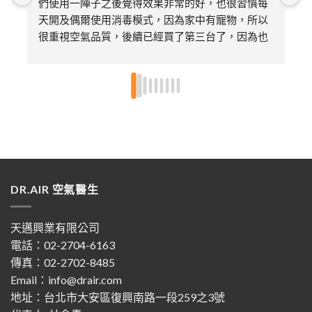
們使用一陣子之後覺得效果非常的好，也很習慣每
天開及偶爾使用消毒模式，因為家中有寵物，所以
很重視空氣品質，後續已經買了第三台了，因為也
送給娘家的媽媽及朋友各一台，特別喜歡不需要更
換濾芯只需要定期的清潔即可，非常環保～～超推
👍🏻👍🏻
DR.AIR 空氣醫生
天邁興業有限公司
電話：02-2704-6163
傳真：02-2702-8485
Email：info@drair.com
地址：
台北市大安區復興南路一段259之3號