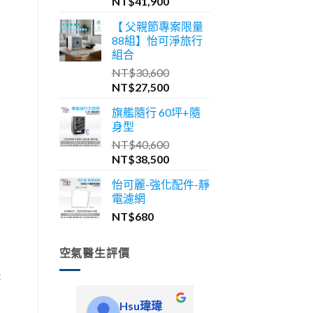
原
目
NT$
41,900
始
前
【 父親節專案限量
價
價
88組】怡可淨旅行
格：
格：
組合
NT$46,600。
NT$41,900。
NT$
30,600
原
目
NT$
27,500
始
前
旗艦隨行 60坪+隨
價
價
身型
格：
格：
NT$
40,600
NT$30,600。
NT$27,500。
原
目
NT$
38,500
始
前
怡可麗-強化配件-靜
價
價
電濾網
格：
格：
NT$
680
NT$40,600。
NT$38,500。
空氣醫生評價
是
Hsu瑋瑋
啾豆貓舍