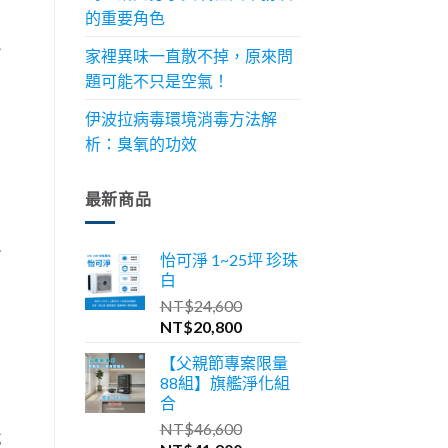
的重要角色
像
家裡異味一直散不掉，原來問
題可能不只是空氣！
伊波拉病毒環境消毒方法解
析：臭氧的功效
最新商品
以
怡可淨 1~25坪 珍珠
白
NT$
24,600
原
目
NT$
20,800
始
前
【父親節專案限量
價
價
88組】旗艦淨化組
格：
格：
合
NT$24,600。
NT$20,800。
NT$
46,600
說