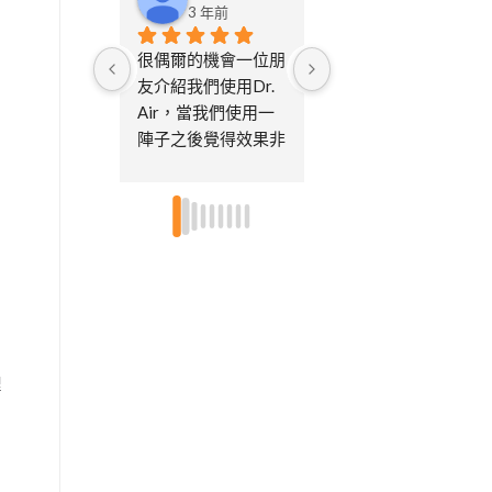
3 年前
3 年前
很偶爾的機會一位朋
從一開始在寵物展上
友介紹我們使用Dr. 
購買後，到現在已經
Air，當我們使用一
過了好多年了陸陸續
陣子之後覺得效果非
續買了很多台，大的
，
常的好，也很習慣每
小的機型都有買～可
天開及偶爾使用消毒
以根據空間選擇機型
模式，因為家中有寵
大小不然搬家後房間
物，所以很重視空氣
真的都很小市面上很
品質，後續已經買了
多清淨機又都很佔位
第三台了，因為也送
置..家中貓咪眾多，
給娘家的媽媽及朋友
小孩又都有過敏體
各一台，特別喜歡不
質，所以每個房間都
需要更換濾芯只需要
有放不論皮膚還是鼻
裡
定期的清潔即可，非
子過敏都改善很多～
常環保～～超推👍🏻
尤其消毒模式真的是
👍🏻
這個空汙時代的福
星！客服也都很即