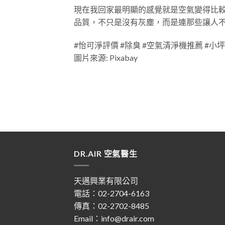
現在我回家最明顯的感覺就是空氣變得比
品質，不只是沒有灰塵，而是連那些讓人
#怡可淨評價 #除臭 #空氣清淨機推薦 #
圖片來源: Pixabay
DR.AIR 空氣醫生
天邁興業有限公司
電話：02-2704-6163
傳真：02-2702-8485
Email：info@drair.com