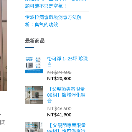
題可能不只是空氣！
伊波拉病毒環境消毒方法解
析：臭氧的功效
最新商品
怡可淨 1~25坪 珍珠
白
NT$
24,600
原
目
NT$
20,800
始
前
【父親節專案限量
價
價
88組】旗艦淨化組
格：
格：
合
NT$24,600。
NT$20,800。
NT$
46,600
原
目
NT$
41,900
什
始
前
個走
【 父親節專案限量
價
價
88組】怡可淨旅行