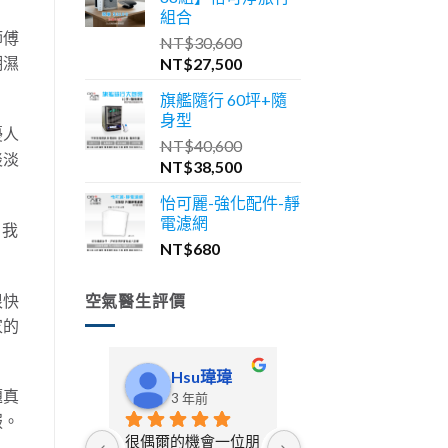
格：
格：
組合
NT$46,600。
NT$41,900。
師傅
NT$
30,600
原
目
潮濕
NT$
27,500
始
前
旗艦隨行 60坪+隨
價
價
身型
格：
格：
擾人
NT$
40,600
NT$30,600。
NT$27,500。
淡淡
原
目
NT$
38,500
始
前
怡可麗-強化配件-靜
價
價
電濾網
格：
格：
。我
NT$
680
NT$40,600。
NT$38,500。
很快
空氣醫生評價
家的
Hsu瑋瑋
啾豆貓舍
題真
3 年前
3 年前
服。
很偶爾的機會一位朋
從一開始在寵物展上