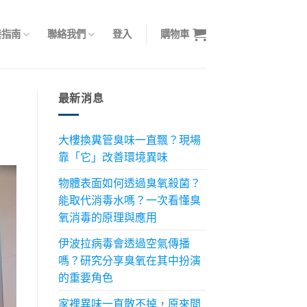
養指南
聯絡我們
登入
購物車
最新消息
大樓換糞管臭味一直飄？現場
靠「它」改善環境異味
物體表面如何透過臭氧殺菌？
能取代消毒水嗎？一次看懂臭
氧消毒的原理與應用
伊波拉病毒會透過空氣傳播
嗎？研究分享臭氧在其中扮演
的重要角色
家裡異味一直散不掉，原來問