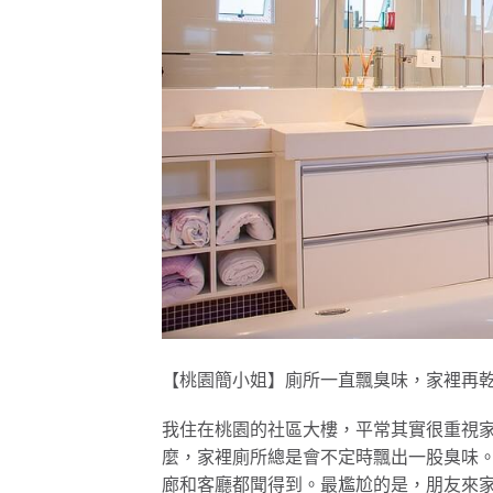
【桃園簡小姐】廁所一直飄臭味，家裡再
我住在桃園的社區大樓，平常其實很重視
麼，家裡廁所總是會不定時飄出一股臭味
廊和客廳都聞得到。最尷尬的是，朋友來