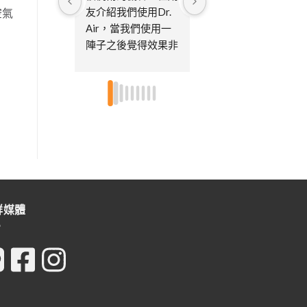
友介紹我們使用Dr. 
購買後，到現在已經
空氣
Air，當我們使用一
過了好多年了陸陸續
陣子之後覺得效果非
續買了很多台，大的
常的好，也很習慣每
小的機型都有買～可
天開及偶爾使用消毒
以根據空間選擇機型
模式，因為家中有寵
大小不然搬家後房間
物，所以很重視空氣
真的都很小市面上很
品質，後續已經買了
多清淨機又都很佔位
第三台了，因為也送
置..家中貓咪眾多，
給娘家的媽媽及朋友
小孩又都有過敏體
各一台，特別喜歡不
質，所以每個房間都
需要更換濾芯只需要
有放不論皮膚還是鼻
定期的清潔即可，非
子過敏都改善很多～
群媒體
常環保～～超推👍🏻
尤其消毒模式真的是
👍🏻
這個空汙時代的福
星！客服也都很即
時，有維修需求處理
速度都挺快的因為機