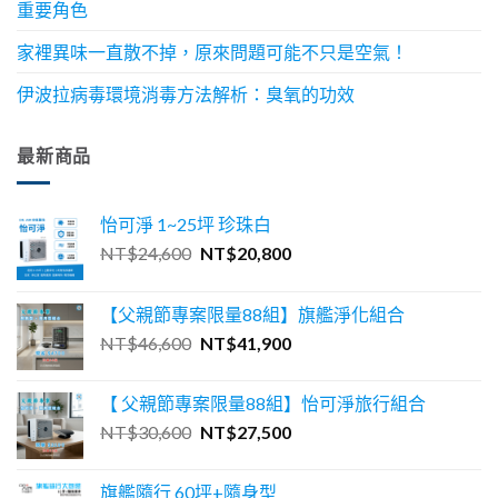
重要角色
家裡異味一直散不掉，原來問題可能不只是空氣！
伊波拉病毒環境消毒方法解析：臭氧的功效
最新商品
怡可淨 1~25坪 珍珠白
原
目
NT$
24,600
NT$
20,800
始
前
價
價
【父親節專案限量88組】旗艦淨化組合
格：
格：
原
目
NT$
46,600
NT$
41,900
NT$24,600。
NT$20,800。
始
前
價
價
【 父親節專案限量88組】怡可淨旅行組合
格：
格：
原
目
NT$
30,600
NT$
27,500
NT$46,600。
NT$41,900。
始
前
價
價
旗艦隨行 60坪+隨身型