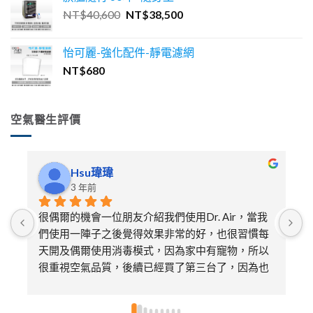
格：
格：
原
目
NT$
40,600
NT$
38,500
NT$30,600。
NT$27,500。
始
前
價
價
怡可麗-強化配件-靜電濾網
格：
格：
NT$
680
NT$40,600。
NT$38,500。
空氣醫生評價
Hsu瑋瑋
3 年前
很偶爾的機會一位朋友介紹我們使用Dr. Air，當我
們使用一陣子之後覺得效果非常的好，也很習慣每
天開及偶爾使用消毒模式，因為家中有寵物，所以
很重視空氣品質，後續已經買了第三台了，因為也
送給娘家的媽媽及朋友各一台，特別喜歡不需要更
換濾芯只需要定期的清潔即可，非常環保～～超推