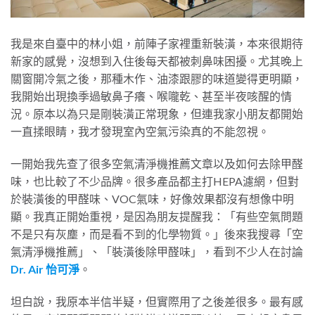
我是來自臺中的林小姐，前陣子家裡重新裝潢，本來很期待
新家的感覺，沒想到入住後每天都被刺鼻味困擾。尤其晚上
關窗開冷氣之後，那種木作、油漆跟膠的味道變得更明顯，
我開始出現換季過敏鼻子癢、喉嚨乾、甚至半夜咳醒的情
況。原本以為只是剛裝潢正常現象，但連我家小朋友都開始
一直揉眼睛，我才發現室內空氣污染真的不能忽視。
一開始我先查了很多空氣清淨機推薦文章以及如何去除甲醛
味，也比較了不少品牌。很多產品都主打HEPA濾網，但對
於裝潢後的甲醛味、VOC氣味，好像效果都沒有想像中明
顯。我真正開始重視，是因為朋友提醒我：「有些空氣問題
不是只有灰塵，而是看不到的化學物質。」後來我搜尋「空
氣清淨機推薦」、「裝潢後除甲醛味」，看到不少人在討論
Dr. Air 怡可淨
。
坦白說，我原本半信半疑，但實際用了之後差很多。最有感