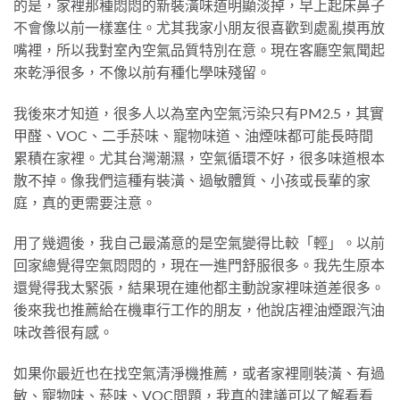
的是，家裡那種悶悶的新裝潢味道明顯淡掉，早上起床鼻子
不會像以前一樣塞住。尤其我家小朋友很喜歡到處亂摸再放
嘴裡，所以我對室內空氣品質特別在意。現在客廳空氣聞起
來乾淨很多，不像以前有種化學味殘留。
我後來才知道，很多人以為室內空氣污染只有PM2.5，其實
甲醛、VOC、二手菸味、寵物味道、油煙味都可能長時間
累積在家裡。尤其台灣潮濕，空氣循環不好，很多味道根本
散不掉。像我們這種有裝潢、過敏體質、小孩或長輩的家
庭，真的更需要注意。
用了幾週後，我自己最滿意的是空氣變得比較「輕」。以前
回家總覺得空氣悶悶的，現在一進門舒服很多。我先生原本
還覺得我太緊張，結果現在連他都主動說家裡味道差很多。
後來我也推薦給在機車行工作的朋友，他說店裡油煙跟汽油
味改善很有感。
如果你最近也在找空氣清淨機推薦，或者家裡剛裝潢、有過
敏、寵物味、菸味、VOC問題，我真的建議可以了解看看