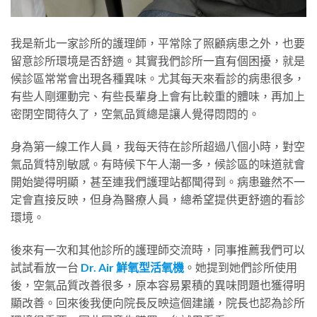
我是新北一家診所的護理師，平常除了照顧病患之外，也要
留意診所環境是否舒適。其實我們診所一直有個困擾，就是
候診區常常會出現各種異味。尤其每天來看診的病患很多，
有些人剛運動完、有些長輩身上會有比較重的體味，再加上
密閉空間待久了，空氣品質總是讓人覺得悶悶的。
身為第一線工作人員，我每天待在診所超過八個小時，對空
氣品質特別敏感。有時候下午人潮一多，候診區的味道就會
開始變得明顯，甚至連我們護理站都聞得到。病患雖然不一
定會直接反映，但身為醫療人員，總希望提供更舒適的看診
環境。
後來有一次和其他診所的護理師交流時，同事推薦我們可以
試試看放一台
Dr. Air 鮮氧型活氧機
。她提到她們診所使用
後，空氣品質改善很多，原本容易累積的異味問題也獲得明
顯改善。回來後我便向院長反映這個建議，院長也認為診所