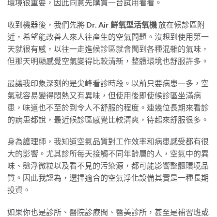
環境很重要，因此同意先購買一台試用看看。
收到機器後，我們先將
Dr. Air 鮮氧型活氧機
放在候診區附
近，希望能改善人來人往產生的空氣問題。沒想到使用第一
天就很有感，以往一走進候診區就會聞到各種混雜的氣味，
但那天明顯感覺空氣變得比較清新，整體環境也舒服許多。
最讓我印象深刻的是尖峰看診時段。以前只要病患一多，空
氣就容易變得悶熱又有異味，但使用後即使候診區坐滿病
患，味道也不至於到令人不舒服的程度。連幾位長期來看診
的病患都說，最近候診區感覺比較清爽，待起來舒服很多。
身為護理師，我知道空氣品質對工作效率和病患感受都有很
大的影響。尤其診所每天接觸不同年齡層的人，空氣中的異
味、懸浮微粒以及看不見的污染源，都可能影響整體環境品
質。因此我認為，選擇適合的空氣淨化設備其實是一種長期
投資。
如果你也是診所、醫院診療間、醫美診所，甚至是補習班或