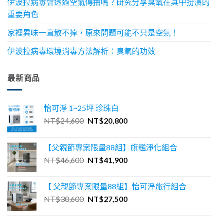
伊波拉病毒會透過空氣傳播嗎？研究分享臭氧在其中扮演的
重要角色
家裡異味一直散不掉，原來問題可能不只是空氣！
伊波拉病毒環境消毒方法解析：臭氧的功效
最新商品
怡可淨 1~25坪 珍珠白
原
目
NT$
24,600
NT$
20,800
始
前
價
價
【父親節專案限量88組】旗艦淨化組合
格：
格：
原
目
NT$
46,600
NT$
41,900
NT$24,600。
NT$20,800。
始
前
價
價
【 父親節專案限量88組】怡可淨旅行組合
格：
格：
原
目
NT$
30,600
NT$
27,500
NT$46,600。
NT$41,900。
始
前