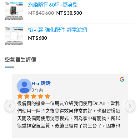
價
價
旗艦隨行 60坪+隨身型
格：
格：
原
目
NT$
40,600
NT$
38,500
NT$30,600。
NT$27,500。
始
前
價
價
怡可麗-強化配件-靜電濾網
格：
格：
NT$
680
NT$40,600。
NT$38,500。
空氣醫生評價
Hsu瑋瑋
3 年前
很偶爾的機會一位朋友介紹我們使用Dr. Air，當我
們使用一陣子之後覺得效果非常的好，也很習慣每
天開及偶爾使用消毒模式，因為家中有寵物，所以
很重視空氣品質，後續已經買了第三台了，因為也
送給娘家的媽媽及朋友各一台，特別喜歡不需要更